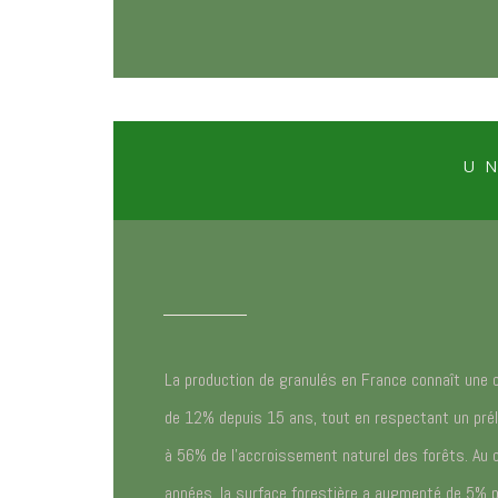
U
La production de granulés en France connaît une
de 12% depuis 15 ans, tout en respectant un prél
à 56% de l’accroissement naturel des forêts. Au 
années, la surface forestière a augmenté de 5% par