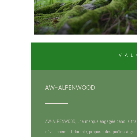
VAL
AW-ALPENWOOD
AW-ALPENWOOD, une marque engagée dans la trans
développement durable, propose des poêles à gran