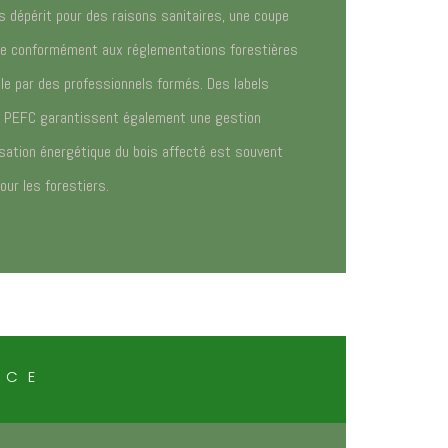
s dépérit pour des raisons sanitaires, une coupe
uée conformément aux réglementations forestières
le par des professionnels formés. Des labels
t PEFC garantissent également une gestion
lisation énergétique du bois affecté est souvent
our les forestiers.
NCE