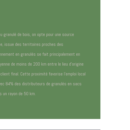
u granulé de bois, on opte pour une source
le, issue des territoires proches des
nement en granulés se fait principalement en
enne de moins de 200 km entre le lieu d’origine
lient final. Cette proximité favorise l’emploi local
avec 84% des distributeurs de granulés en sacs
ns un rayon de 50 km.