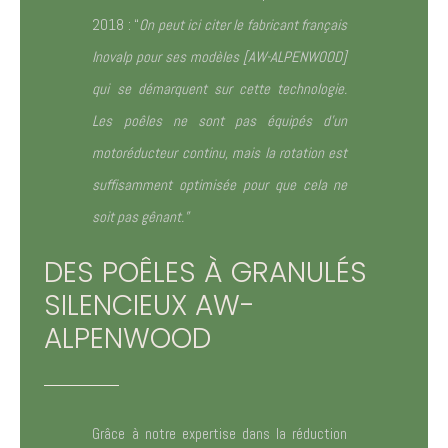
2018 : “
On peut ici citer le fabricant français
Inovalp pour ses modèles [AW-ALPENWOOD]
qui se démarquent sur cette technologie.
Les poêles ne sont pas équipés d’un
motoréducteur continu, mais la rotation est
suffisamment optimisée pour que cela ne
soit pas gênant.”
DES POÊLES À GRANULÉS
SILENCIEUX AW-
ALPENWOOD
Grâce à notre expertise dans la réduction