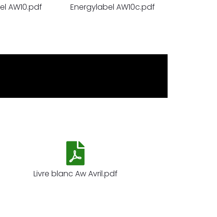
el AW10.pdf
Energylabel AW10c.pdf
Livre blanc Aw Avril.pdf