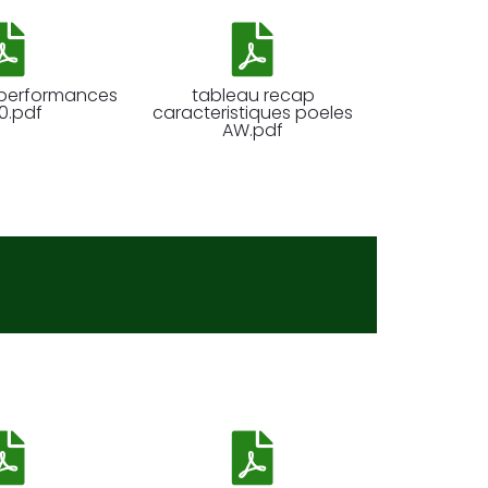
 performances
tableau recap
0.pdf
caracteristiques poeles
AW.pdf