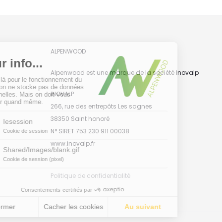
ALPENWOOD
Alpenwood est une marque de la société Inovalp
INOVALP
266, rue des entrepôts Les sagnes
38350 Saint honoré
N° SIRET 753 230 911 00038
www.inovalp.fr
Politique de confidentialité